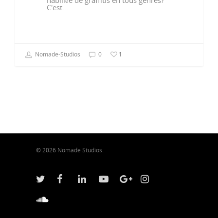
C'est…
Nomade-Studios
0
1
© 2026 Nomade Studios.